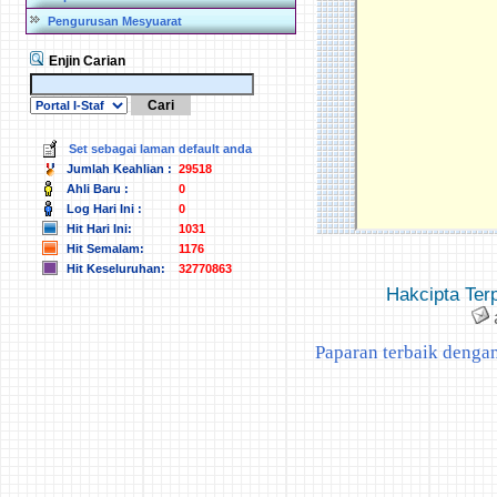
Pengurusan Mesyuarat
Enjin Carian
Set sebagai laman default anda
Jumlah Keahlian :
29518
Ahli Baru :
0
Log Hari Ini :
0
Hit Hari Ini:
1031
Hit Semalam:
1176
Hit Keseluruhan:
32770863
Hakcipta Te
Paparan terbaik dengan